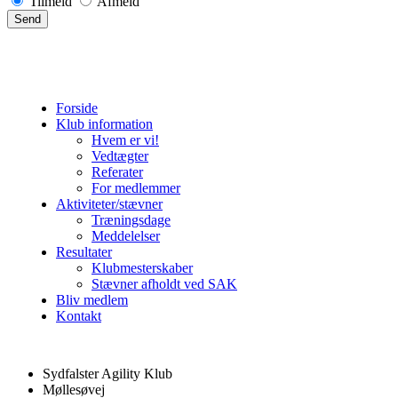
Tilmeld
Afmeld
Forside
Klub information
Hvem er vi!
Vedtægter
Referater
For medlemmer
Aktiviteter/stævner
Træningsdage
Meddelelser
Resultater
Klubmesterskaber
Stævner afholdt ved SAK
Bliv medlem
Kontakt
Sydfalster Agility Klub
Møllesøvej