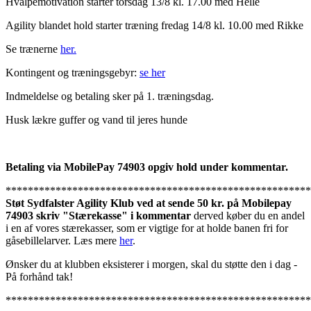
Hvalpemotivation starter torsdag 13/8 kl. 17.00 med Helle
Agility blandet hold starter træning fredag 14/8 kl. 10.00 med Rikke
Se trænerne
her.
Kontingent og træningsgebyr:
se her
Indmeldelse og betaling sker på 1. træningsdag.
Husk lækre guffer og vand til jeres hunde
Betaling via MobilePay
74903 opgiv hold under kommentar.
*******************************************************
Støt Sydfalster Agility Klub ved at sende 50 kr. på Mobilepay
74903 skriv "Stærekasse" i kommentar
derved køber du en andel
i en af vores stærekasser, som er vigtige for at holde banen fri for
gåsebillelarver. Læs mere
her
.
Ønsker du at klubben eksisterer i morgen, skal du støtte den i dag -
På forhånd tak!
*******************************************************