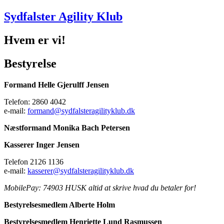
Sydfalster Agility Klub
Hvem er vi!
Bestyrelse
Formand Helle Gjerulff Jensen
Telefon: 2860 4042
e-mail:
formand@sydfalsteragilityklub.dk
Næstformand Monika Bach Petersen
Kasserer Inger Jensen
Telefon 2126 1136
e-mail:
kasserer@sydfalsteragilityklub.dk
MobilePay: 74903 HUSK altid at skrive hvad du betaler for!
Bestyrelsesmedle
m Alberte Holm
Bestyrelsesmedlem Henriette Lund Rasmussen