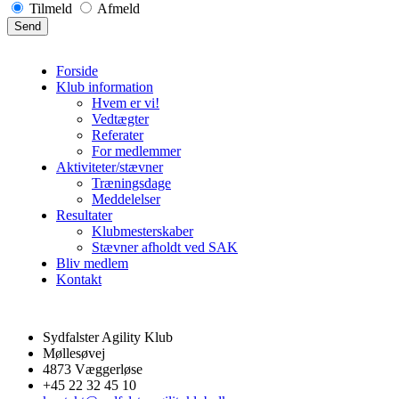
Tilmeld
Afmeld
Forside
Klub information
Hvem er vi!
Vedtægter
Referater
For medlemmer
Aktiviteter/stævner
Træningsdage
Meddelelser
Resultater
Klubmesterskaber
Stævner afholdt ved SAK
Bliv medlem
Kontakt
Sydfalster Agility Klub
Møllesøvej
4873 Væggerløse
+45 22 32 45 10